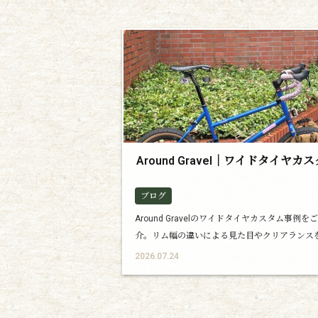
Around Gravel｜ワイドタイヤカ
ブログ
Around Gravelのワイドタイヤカスタム事例を
介。リム幅の違いによる見た目やクリアランス
とめました。
2026.07.24