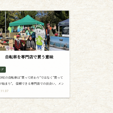
自転車を専門店で買う意味
ログ
CLOREの自転車は“買って終わり”ではなく“買って
が始まり”。 信頼できる専門店での出会い、メン
ンスや会話を通じて長く愛される一台を育てて
.11.07
、その体験こそが本当の価値です。