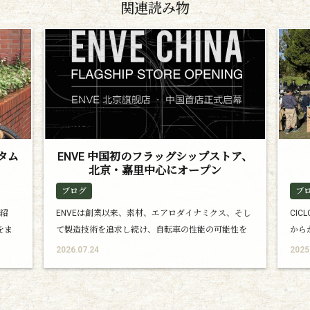
関連読み物
スタム
ENVE 中国初のフラッグシップストア、
北京・嘉里中心にオープン
ブログ
ブ
ご紹
ENVEは創業以来、素材、エアロダイナミクス、そし
CI
をま
て製造技術を追求し続け、自転車の性能の可能性を
から
広げてきました。 そのENVEが、新たな拠点として中
テナ
2026.07.24
2025
国に本格展開します。 2026年7月26日、ENVE中国初
いく
となるフラッグシップストアが、北京・嘉里中